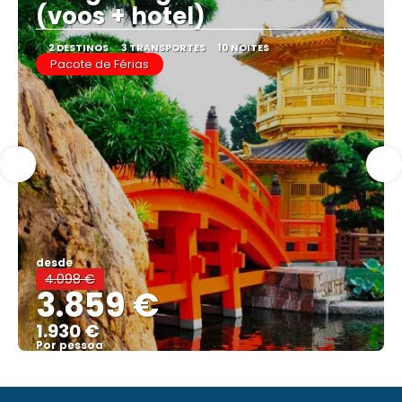
(voos + hotel)
2 DESTINOS
3 TRANSPORTES
10 NOITES
Pacote de Férias
desde
4.098 €
3.859 €
1.930 €
Por pessoa
Mostrar