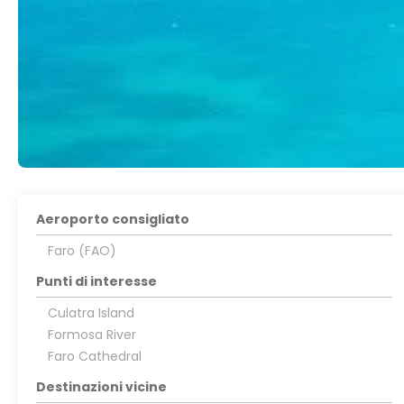
Aeroporto consigliato
Faro (FAO)
Punti di interesse
Culatra Island
Formosa River
Faro Cathedral
Destinazioni vicine