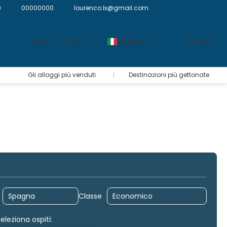
9
00000000
lourenco.lx@gmail.com
Aiuto
Euro
Italiano
Accedi
Gli alloggi più venduti
Destinazioni più gettonate
Trasferimenti
Pacchetti
Routing
Classe
eleziona ospiti: