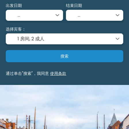
出发日期
结束日期
选择宾客：
1 房间,
2 成人
搜索
通过单击"搜索"，我同意
使用条款