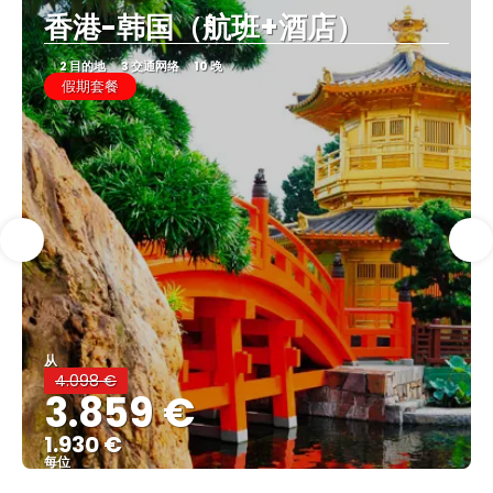
香港-韩国（航班+酒店）
2 目的地
3 交通网络
10 晚
假期套餐
从
4.098 €
3.859 €
1.930 €
每位
看到