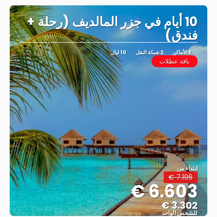
10 أيام في جزر المالديف (رحلة +
فندق)
1 الأماكن
2 شبكة النقل
10 ليال
باقة عطلات
ابتداء من
7.196 €
6.603 €
3.302 €
للشخص الواحد