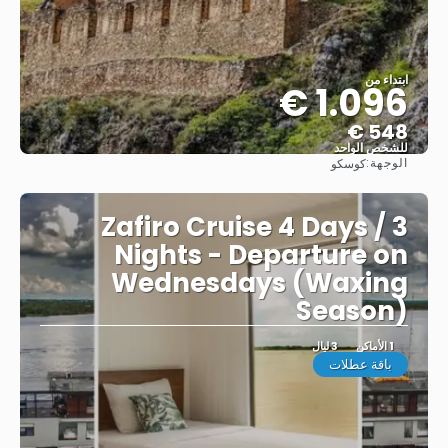
ابتداء من
1.096 €
548 €
للشخص الواحد
الوجهة:
كوسكو
شاهد
Zafiro Cruise 4 Days / 3
Nights - Departure on
Wednesdays (Waxing
Season)
1 الأماكن
3 ليال
باقة عطلات