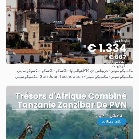
ابتداء من
1.334 €
667 €
للشخص الواحد
الوجهات
شاهد
مكسيكو سيتي · غروتاس دي كاكاهوالميلبا · تاكسكو · تاكسكو · مكسيكو سيتي ·
مكسيكو سيتي · مكسيكو سيتي · San Juan Teothuacan · مكسيكو سيتي
Trésors d'Afrique Combiné
Tanzanie Zanzibar De PVN
3 الأماكن
7 ليال
باقة عطلات