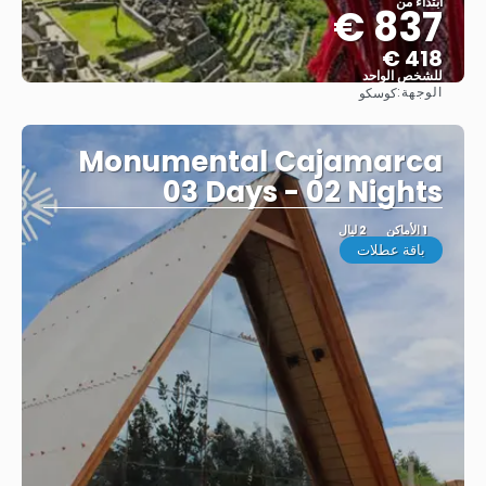
ابتداء من
837 €
418 €
للشخص الواحد
الوجهة:
كوسكو
شاهد
Monumental Cajamarca
03 Days - 02 Nights
1 الأماكن
2 ليال
باقة عطلات