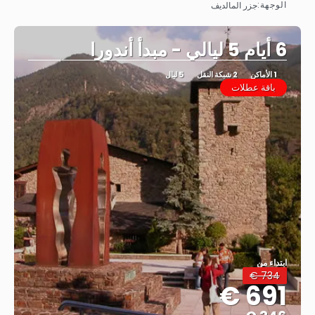
الوجهة:
جزر المالديف
شاهد
6 أيام 5 ليالي - مبدأ أندورا
1 الأماكن
2 شبكة النقل
5 ليال
باقة عطلات
ابتداء من
734 €
691 €