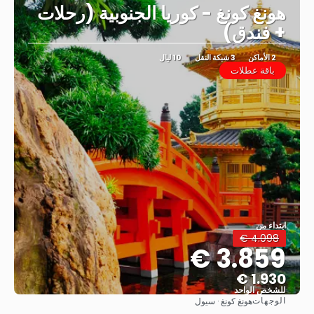
هونغ كونغ - كوريا الجنوبية (رحلات
+ فندق)
2 الأماكن
3 شبكة النقل
10 ليال
باقة عطلات
ابتداء من
4.098 €
3.859 €
1.930 €
للشخص الواحد
الوجهات
هونغ كونغ · سيول
شاهد