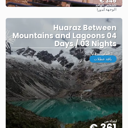
346 €
للشخص الواحد
الوجهة:
أندورا
شاهد
Huaraz Between
Mountains and Lagoons 04
Days / 03 Nights
1 الأماكن
3 ليال
باقة عطلات
ابتداء من
361 €