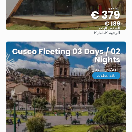
ابتداء من
379 €
189 €
للشخص الواحد
الوجهة:
كاخاماركا
شاهد
Cusco Fleeting 03 Days / 02
Nights
1 الأماكن
2 ليال
باقة عطلات