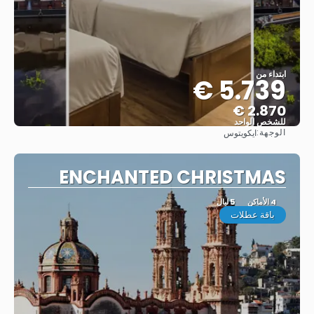
ابتداء من
5.739 €
2.870 €
للشخص الواحد
الوجهة:
ايكويتوس
شاهد
ENCHANTED CHRISTMAS
4 الأماكن
5 ليال
باقة عطلات