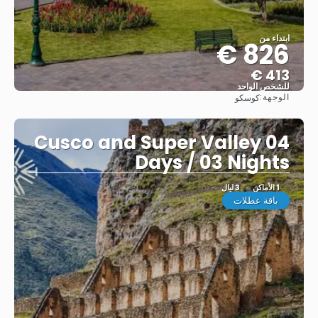
ابتداء من
826 €
413 €
للشخص الواحد
الوجهة:
كوسكو
شاهد
Cusco and Super Valley 04
Days / 03 Nights
1 الأماكن
3 ليال
باقة عطلات