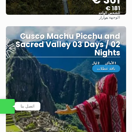
181 €
للشخص الواحد
الوجهة:
هوآراز
شاهد
Cusco Machu Picchu and
Sacred Valley 03 Days / 02
Nights
1 الأماكن
2 ليال
باقة عطلات
اتصل بنا