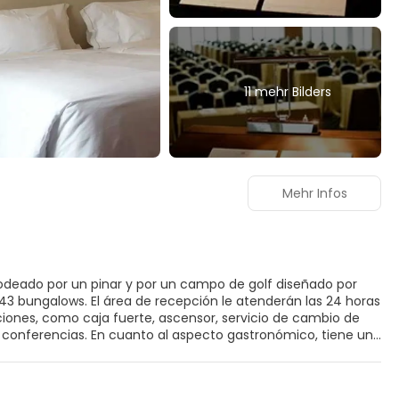
11 mehr Bilders
Mehr Infos
odeado por un pinar y por un campo de golf diseñado por
43 bungalows. El área de recepción le atenderán las 24 horas
ciones, como caja fuerte, ascensor, servicio de cambio de
de conferencias. En cuanto al aspecto gastronómico, tiene un
sposición. El hotel también le ofrece acceso a Internet,
bicicletas. En el recinto exterior hay un parque infantil.