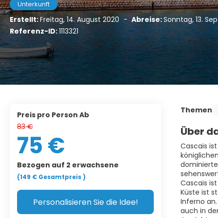
Unterkunft
Erstellt:
Freitag, 14. August 2020
-
Abreise:
Sonntag, 13. S
Referenz-ID:
1113321
Themen
Preis pro Person Ab
83 €
Über da
75 €
Cascais ist
königliche
dominierte
Bezogen auf 2 erwachsene
sehenswert
(149 €
Gesamtpreis
)
Cascais is
Küste ist 
Personalisieren Sie die Idee!
Inferno an.
auch in de