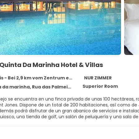
Quinta Da Marinha Hotel & Villas
 - Bei 2,9 km vom Zentrum entfernt
NUR ZIMMER
Superior Room
arinha, Rua das Palmeiras, n.º 247, Cascais 2750-005
ejo se encuentra en una finca privada de unas 100 hectáreas, r
nt Jones. Dispone de un total de 200 habitaciones, así como de 
además podrá disfrutar de un gran abanico de servicios e instala
 quiosco, una tienda de golf, un salón de peluquería y una sala 
estaurantes climatizados (a la carta y tipo bufet) a su entera di
 habitaciones, de lavandería, de atención médica y de alquiler de 
car su vehículo en las plazas de aparcamiento o de garaje.