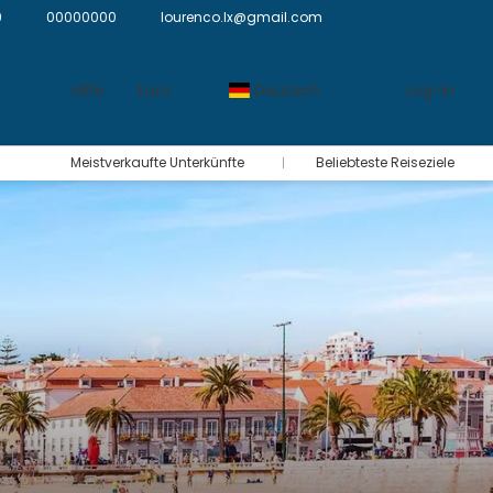
9
00000000
lourenco.lx@gmail.com
Hilfe
Euro
Deutsch
Log-in
Meistverkaufte Unterkünfte
Beliebteste Reiseziele