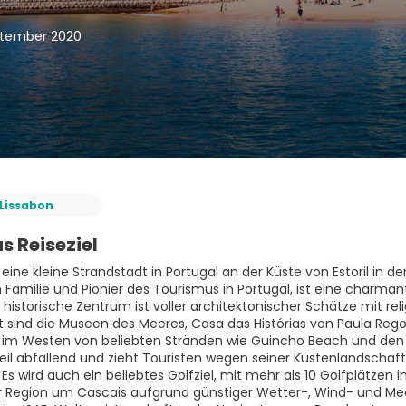
eptember 2020
Lissabon
s Reiseziel
 eine kleine Strandstadt in Portugal an der Küste von Estoril in 
n Familie und Pionier des Tourismus in Portugal, ist eine charm
 historische Zentrum ist voller architektonischer Schätze mit re
 sind die Museen des Meeres, Casa das Histórias von Paula Re
t im Westen von beliebten Stränden wie Guincho Beach und den 
steil abfallend und zieht Touristen wegen seiner Küstenlandsch
 Es wird auch ein beliebtes Golfziel, mit mehr als 10 Golfplätzen 
r Region um Cascais aufgrund günstiger Wetter-, Wind- und Meer