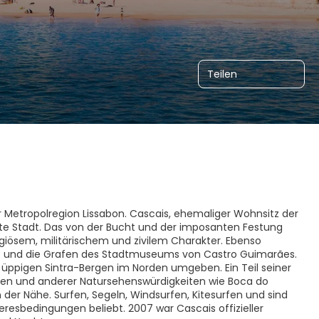
Teilen
der Metropolregion Lissabon. Cascais, ehemaliger Wohnsitz der
ante Stadt. Das von der Bucht und der imposanten Festung
ligiösem, militärischem und zivilem Charakter. Ebenso
go und die Grafen des Stadtmuseums von Castro Guimarães.
üppigen Sintra-Bergen im Norden umgeben. Ein Teil seiner
aften und anderer Natursehenswürdigkeiten wie Boca do
in der Nähe. Surfen, Segeln, Windsurfen, Kitesurfen und sind
esbedingungen beliebt. 2007 war Cascais offizieller