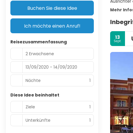
Ausrichter
Buchen Sie diese Idee
Mehr Info
Inbegri
Ich möchte einen Anruf!
13
Sept.
Reisezusammenfassung
2 Erwachsene
13/09/2020 - 14/09/2020
Nächte
1
Diese Idee beinhaltet
Ziele
1
Unterkünfte
1