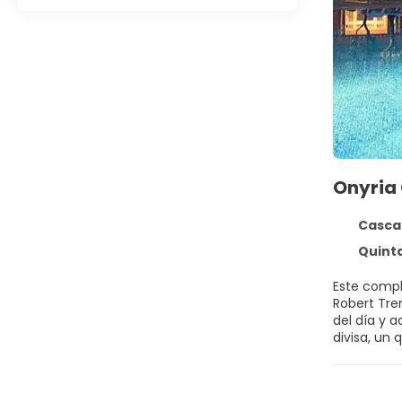
Onyria 
Cascais
Quinta da m
Este compl
Robert Tre
del día y 
divisa, un
bar y dos r
servicio de
Podrá apar