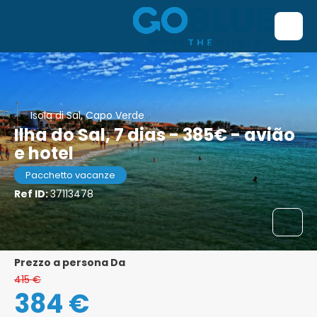
Isola di Sal, Capo Verde
Ilha do Sal, 7 dias - 385€ - avião
e hotel
Pacchetto vacanze
Ref ID:
37113478
prezzo a persona Da
415 €
384 €