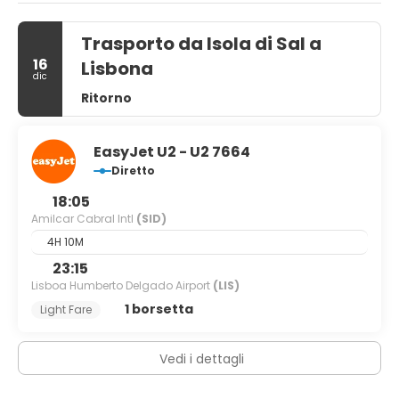
Trasporto da Isola di Sal a
16
Lisbona
dic
Ritorno
EasyJet U2 - U2 7664
Diretto
18:05
Amilcar Cabral Intl
(SID)
4H 10M
23:15
Lisboa Humberto Delgado Airport
(LIS)
1 borsetta
Light Fare
Vedi i dettagli