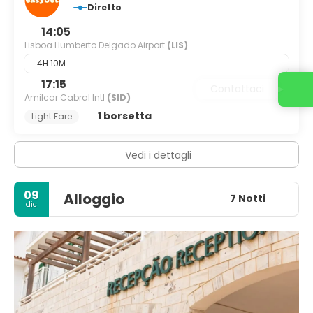
Diretto
14:05
Lisboa Humberto Delgado Airport
(LIS)
4H 10M
17:15
Contattaci
Amilcar Cabral Intl
(SID)
1 borsetta
Light Fare
Vedi i dettagli
09
Alloggio
7 Notti
dic