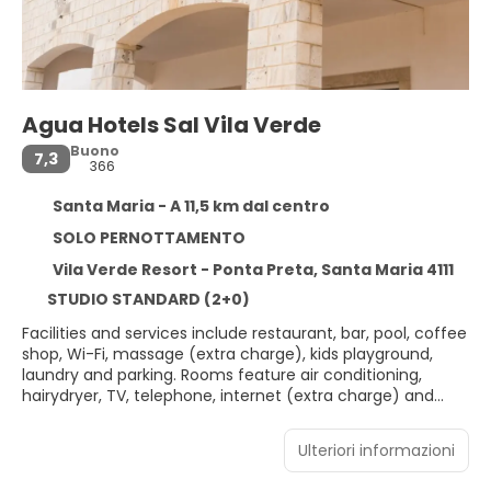
Agua Hotels Sal Vila Verde
Buono
7,3
366
Santa Maria - A 11,5 km dal centro
SOLO PERNOTTAMENTO
Vila Verde Resort - Ponta Preta, Santa Maria 4111
STUDIO STANDARD (2+0)
Facilities and services include restaurant, bar, pool, coffee
shop, Wi-Fi, massage (extra charge), kids playground,
laundry and parking. Rooms feature air conditioning,
hairydryer, TV, telephone, internet (extra charge) and
balcony. ** Please note that some of the above facilities
may be closed due to weather / seasonal conditions.
Ulteriori informazioni
Address: Vila Verde Resort - Ponta Preta, 4111 Santa Maria,
Sal, Cape Verde.