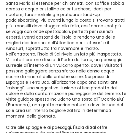
Santa Maria si estende per chilometri, con soffice sabbia
dorata e acque cristalline color turchese, ideali per
nuotare, fare snorkeling e praticare stand-up
paddleboarding. Più avanti lungo la costa si trovano tratti
più tranquilli dove sfuggire alla folla, così come spot più
selvaggi con onde spettacolari, perfetti per i surfisti
esperti. I venti costanti dell'isola la rendono una delle
migliori destinazioni dell'Atlantico per il kitesurf e il
windsurf, soprattutto tra novembre e marzo.
Nell'entroterra, l'isola di Sal rivela un lato più inaspettato.
Visitate il cratere di sale di Pedra de Lume, un paesaggio
surreale all'interno di un vulcano spento, dove i visitatori
possono galleggiare senza sforzo nelle dense acque
ricche di minerali delle antiche saline. Nei pressi di
Espargos e Terra Boa, all'orizzonte appaiono scintillanti
"miraggi", una suggestiva illusione ottica prodotta dal
calore e dalla conformazione pianeggiante del terreno. Le
visite guidate spesso includono una sosta all'"Occhio Blu"
(Buracona), una grotta marina naturale dove la luce del
sole crea un intenso bagliore zaffiro in determinati
momenti della giornata.
Oltre alle spiagge e ai paesaggi, l'isola di Sal offre
un'esperienza culturale raffinata ma appagante.