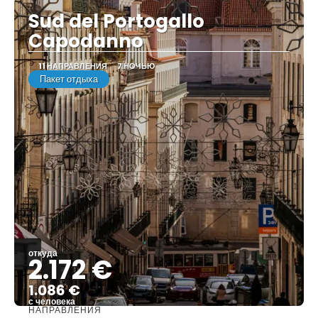
Sud del Portogallo
Capodanno
11 НАПРАВЛЕНИЯ
7 НОЧЬЮ
Пакет отдыха
откуда
2.172 €
1.086 €
с человека
НАПРАВЛЕНИЯ