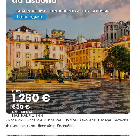
da Lisbona
6 НАПРАВЛЕНИЯ
1 ТРАНСПОРТНАЯ СЕТЬ
4 НОЧЬЮ
Пакет отдыха
откуда
1.260 €
630 €
с человека
НАПРАВЛЕНИЯ
Видеть
Лиссабон · Лиссабон · Лиссабон · Obidos · Алкобаса · Назаре · Баталия ·
Фатима · Фатима · Лиссабон · Лиссабон