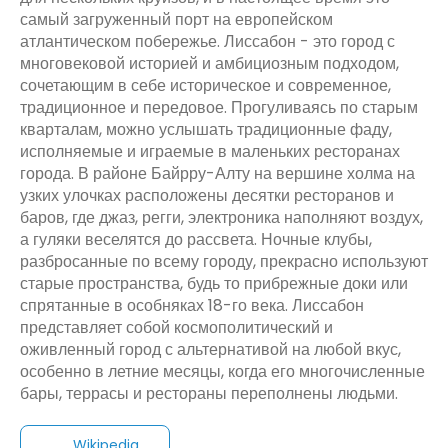
самый загруженный порт на европейском
атлантическом побережье. Лиссабон - это город с
многовековой историей и амбициозным подходом,
сочетающим в себе историческое и современное,
традиционное и передовое. Прогуливаясь по старым
кварталам, можно услышать традиционные фаду,
исполняемые и играемые в маленьких ресторанах
города. В районе Байрру-Алту на вершине холма на
узких улочках расположены десятки ресторанов и
баров, где джаз, регги, электроника наполняют воздух,
а гуляки веселятся до рассвета. Ночные клубы,
разбросанные по всему городу, прекрасно используют
старые пространства, будь то прибрежные доки или
спрятанные в особняках 18-го века. Лиссабон
представляет собой космополитический и
оживленный город с альтернативой на любой вкус,
особенно в летние месяцы, когда его многочисленные
бары, террасы и рестораны переполнены людьми.
Wikipedia