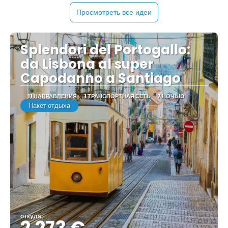
Просмотреть все идеи
Splendori del Portogallo:
da Lisbona al super
Capodanno a Santiago
11 НАПРАВЛЕНИЯ
1 ТРАНСПОРТНАЯ СЕТЬ
7 НОЧЬЮ
Пакет отдыха
откуда