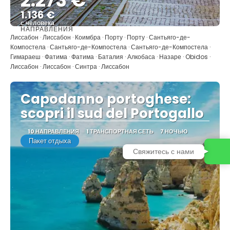
2.273 €
1.136 €
с человека
НАПРАВЛЕНИЯ
Видеть
Лиссабон · Лиссабон · Коимбра · Порту · Порту · Сантьяго-де-
Компостела · Сантьяго-де-Компостела · Сантьяго-де-Компостела ·
Гимараеш · Фатима · Фатима · Баталия · Алкобаса · Назаре · Obidos ·
Лиссабон · Лиссабон · Синтра · Лиссабон
Capodanno portoghese:
scopri il sud del Portogallo
10 НАПРАВЛЕНИЯ
1 ТРАНСПОРТНАЯ СЕТЬ
7 НОЧЬЮ
Пакет отдыха