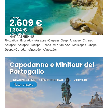
откуда
2.609 €
1.304 €
с человека
НАПРАВЛЕНИЯ
Видеть
Лиссабон · Лиссабон · Алгарве · Сагреш · Озер · Алгарве · Силвес ·
Алгарве · Алгарве · Тавира · Эвора · Vila Viciosa · Монсараз · Эвора ·
Эвора · Сетубал · Лиссабон · Лиссабон
Capodanno e Minitour del
Portogallo
6 НАПРАВЛЕНИЯ
1 ТРАНСПОРТНАЯ СЕТЬ
4 НОЧЬЮ
Пакет отдыха