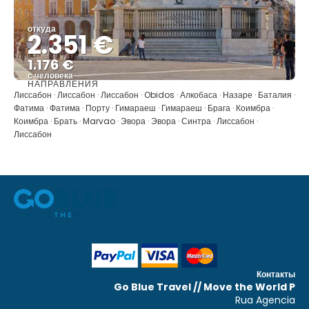
откуда
2.351 €
1.176 €
с человека
НАПРАВЛЕНИЯ
Видеть
Лиссабон · Лиссабон · Лиссабон · Obidos · Алкобаса · Назаре · Баталия ·
Фатима · Фатима · Порту · Гимараеш · Гимараеш · Брага · Коимбра ·
Коимбра · Брать · Marvao · Эвора · Эвора · Синтра · Лиссабон ·
Лиссабон
Контакты
Go Blue Travel // Move the World P
Rua Agencia