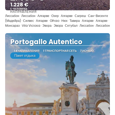
1.228 €
с человека
НАПРАВЛЕНИЯ
Видеть
Лиссабон · Лиссабон · Алгарве · Озер · Алгарве · Сагреш · Сан-Висенте
(Мадейра) · Силвес · Алгарве · Olhao · Нюх · Тавира · Алгарве · Алгарве ·
Монсараз · Vila Viciosa · Эвора · Эвора · Сетубал · Лиссабон · Лиссабон
Portogallo Autentico
14 НАПРАВЛЕНИЯ
1 ТРАНСПОРТНАЯ СЕТЬ
7 НОЧЬЮ
Пакет отдыха