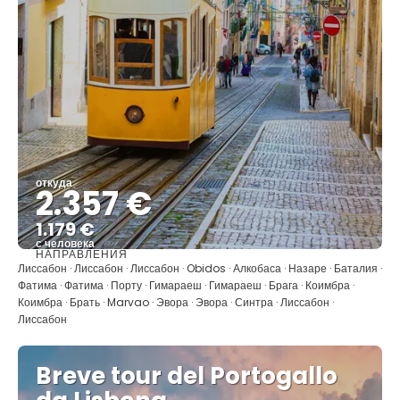
откуда
2.357 €
1.179 €
с человека
НАПРАВЛЕНИЯ
Видеть
Лиссабон · Лиссабон · Лиссабон · Obidos · Алкобаса · Назаре · Баталия ·
Фатима · Фатима · Порту · Гимараеш · Гимараеш · Брага · Коимбра ·
Коимбра · Брать · Marvao · Эвора · Эвора · Синтра · Лиссабон ·
Лиссабон
Breve tour del Portogallo