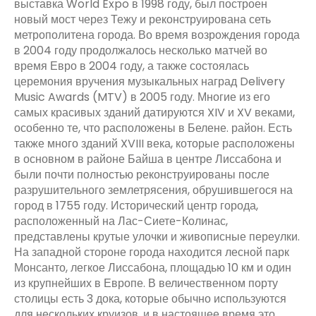
выставка World Expo в 1998 году, был построен
новый мост через Тежу и реконструирована сеть
метрополитена города. Во время возрождения города
в 2004 году продолжалось несколько матчей во
время Евро в 2004 году, а также состоялась
церемония вручения музыкальных наград Delivery
Music Awards (MTV) в 2005 году. Многие из его
самых красивых зданий датируются XIV и XV веками,
особенно те, что расположены в Белене. район. Есть
также много зданий XVIII века, которые расположены
в основном в районе Байша в центре Лиссабона и
были почти полностью реконструированы после
разрушительного землетрясения, обрушившегося на
город в 1755 году. Исторический центр города,
расположенный на Лас-Сиете-Колинас,
представлены крутые улочки и живописные переулки.
На западной стороне города находится лесной парк
Монсанто, легкое Лиссабона, площадью 10 км и один
из крупнейших в Европе. В величественном порту
столицы есть 3 дока, которые обычно используются
для нескольких круизов, и в настоящее время это