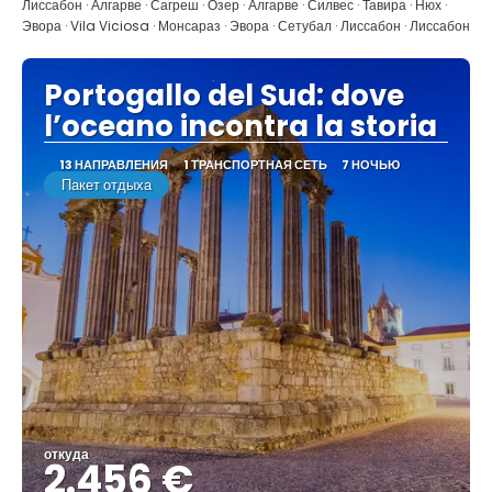
Видеть
Лиссабон · Алгарве · Сагреш · Озер · Алгарве · Силвес · Тавира · Нюх ·
Эвора · Vila Viciosa · Монсараз · Эвора · Сетубал · Лиссабон · Лиссабон
Portogallo del Sud: dove
l’oceano incontra la storia
13 НАПРАВЛЕНИЯ
1 ТРАНСПОРТНАЯ СЕТЬ
7 НОЧЬЮ
Пакет отдыха
откуда
2.456 €