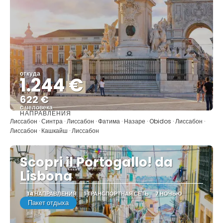
откуда
1.244 €
622 €
с человека
НАПРАВЛЕНИЯ
Видеть
Лиссабон · Синтра · Лиссабон · Фатима · Назаре · Obidos · Лиссабон ·
Лиссабон · Кашкайш · Лиссабон
Scopri il Portogallo! da
Lisbona
14 НАПРАВЛЕНИЯ
1 ТРАНСПОРТНАЯ СЕТЬ
7 НОЧЬЮ
Пакет отдыха