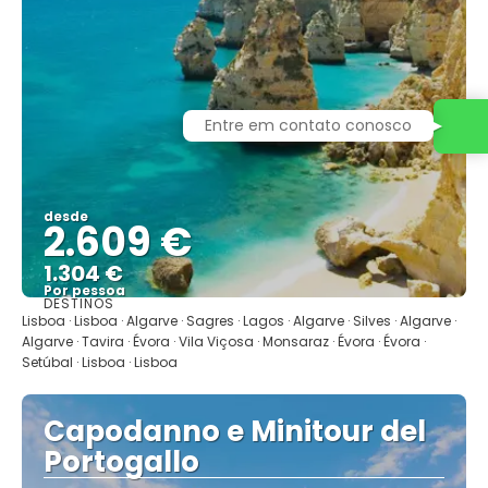
desde
2.609 €
1.304 €
Por pessoa
DESTINOS
Mostrar
Lisboa · Lisboa · Algarve · Sagres · Lagos · Algarve · Silves · Algarve ·
Algarve · Tavira · Évora · Vila Viçosa · Monsaraz · Évora · Évora ·
Setúbal · Lisboa · Lisboa
Capodanno e Minitour del
Portogallo