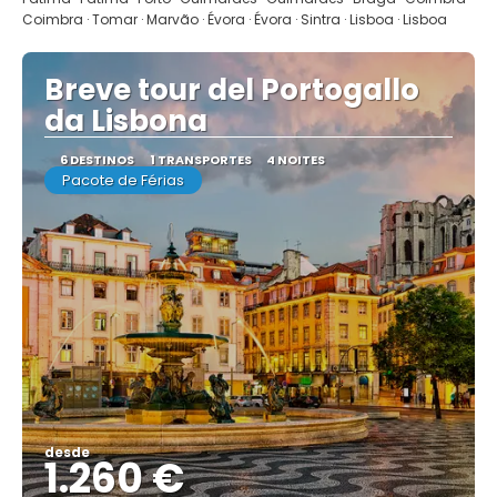
Coimbra · Tomar · Marvão · Évora · Évora · Sintra · Lisboa · Lisboa
Breve tour del Portogallo
da Lisbona
6 DESTINOS
1 TRANSPORTES
4 NOITES
Pacote de Férias
desde
1.260 €