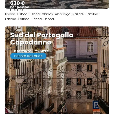
630 €
Por pessoa
DESTINOS
Mostrar
Lisboa · Lisboa · Lisboa · Óbidos · Alcobaça · Nazaré · Batalha ·
Fátima · Fátima · Lisboa · Lisboa
Sud del Portogallo
Capodanno
11 DESTINOS
7 NOITES
Pacote de Férias