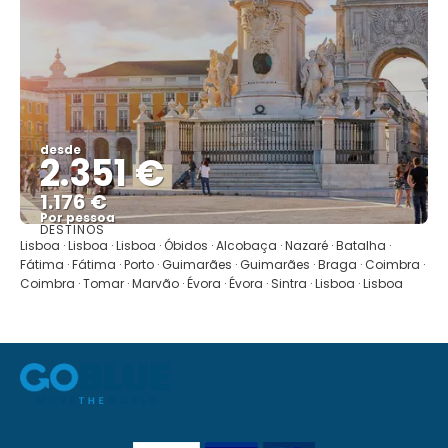
desde
2.351 €
1.176 €
Por pessoa
DESTINOS
Mostrar
Lisboa · Lisboa · Lisboa · Óbidos · Alcobaça · Nazaré · Batalha ·
Fátima · Fátima · Porto · Guimarães · Guimarães · Braga · Coimbra ·
Coimbra · Tomar · Marvão · Évora · Évora · Sintra · Lisboa · Lisboa