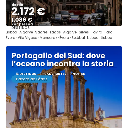
desde
2.172 €
1.086 €
Por pessoa
DESTINOS
Mostrar
Lisboa · Algarve · Sagres · Lagos · Algarve · Silves · Tavira · Faro ·
Évora · Vila Viçosa · Monsaraz · Évora · Setúbal · Lisboa · Lisboa
Portogallo del Sud: dove
l’oceano incontra la storia
13 DESTINOS
1 TRANSPORTES
7 NOITES
Pacote de Férias