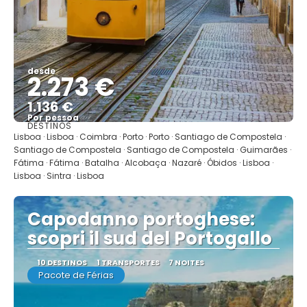
desde
2.273 €
1.136 €
Por pessoa
DESTINOS
Mostrar
Lisboa · Lisboa · Coimbra · Porto · Porto · Santiago de Compostela ·
Santiago de Compostela · Santiago de Compostela · Guimarães ·
Fátima · Fátima · Batalha · Alcobaça · Nazaré · Óbidos · Lisboa ·
Lisboa · Sintra · Lisboa
Capodanno portoghese:
scopri il sud del Portogallo
10 DESTINOS
1 TRANSPORTES
7 NOITES
Pacote de Férias