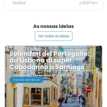
Setúbal
a 33,97 km
As nossas ideias
Ver todas as ideias
Splendori del Portogallo:
da Lisbona al super
Capodanno a Santiago
11 DESTINOS
1 TRANSPORTES
7 NOITES
Pacote de Férias