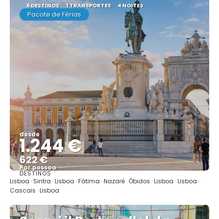
6 DESTINOS
1 TRANSPORTES
4 NOITES
Pacote de Férias
desde
1.244 €
622 €
Por pessoa
DESTINOS
Mostrar
Lisboa · Sintra · Lisboa · Fátima · Nazaré · Óbidos · Lisboa · Lisboa ·
Cascais · Lisboa