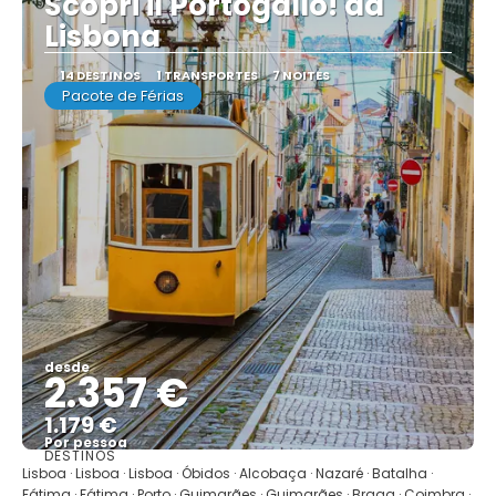
Scopri il Portogallo! da
Lisbona
14 DESTINOS
1 TRANSPORTES
7 NOITES
Pacote de Férias
desde
2.357 €
1.179 €
Por pessoa
DESTINOS
Mostrar
Lisboa · Lisboa · Lisboa · Óbidos · Alcobaça · Nazaré · Batalha ·
Fátima · Fátima · Porto · Guimarães · Guimarães · Braga · Coimbra ·