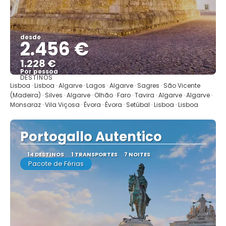
desde
2.456 €
1.228 €
Por pessoa
DESTINOS
Mostrar
Lisboa · Lisboa · Algarve · Lagos · Algarve · Sagres · São Vicente
(Madeira) · Silves · Algarve · Olhão · Faro · Tavira · Algarve · Algarve ·
Monsaraz · Vila Viçosa · Évora · Évora · Setúbal · Lisboa · Lisboa
Portogallo Autentico
14 DESTINOS
1 TRANSPORTES
7 NOITES
Pacote de Férias