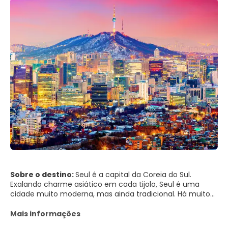
Sobre o destino:
Seul é a capital da Coreia do Sul.
Exalando charme asiático em cada tijolo, Seul é uma
cidade muito moderna, mas ainda tradicional. Há muito
para ver e fazer nesta cidade vibrante, ela oferece
muitos pontos turísticos dignos, deliciosa gastronomia,
Mais informações
arquitetura, vida noturna, museus, cultura,