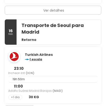
Ver detalhes
Transporte de Seoul para
16
Madrid
nov.
Retorno
Turkish Airlines
1 escala
23:10
Incheon Intl
(ICN)
19h 50m
11:00
Adolfo Suárez Madrid Barajas
(MAD)
30 KG
+1 dia