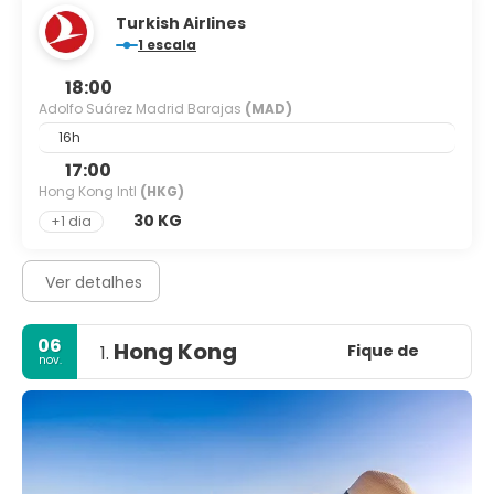
Turkish Airlines
1 escala
18:00
Adolfo Suárez Madrid Barajas
(MAD)
16h
17:00
Hong Kong Intl
(HKG)
30 KG
+1 dia
Ver detalhes
06
Hong Kong
Fique de
1.
nov.