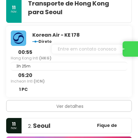
Transporte de Hong Kong
11
para Seoul
nov.
Korean Air - KE 178
Direto
Entre em contato conosco
00:55
Hong Kong Intl
(HKG)
3h 25m
05:20
Incheon Intl
(ICN)
1 PC
Ver detalhes
11
Seoul
Fique de
2.
nov.