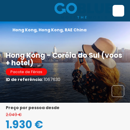
Hong Kong, Hong Kong, RAE China
Hong Kong - Coréia do Sul (voos
+ hotel)
Pacote de Férias
ID de referência:
1067630
preço por pessoa desde
2.049 €
1.930 €