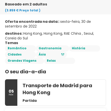
Baseado em 2 adultos
(3.859 €
Preço total
)
Oferta encontrada na data::
sexta-feira, 30 de
setembro de 2022
destinos:
Hong Kong, Hong Kong, RAE China , Seoul,
Coreia do Sul
Temas
Romântico
Gastronomia
História
Cidades
Ásia
Grandes Viagens
Relax
O seu dia-a-dia
Transporte de Madrid para
05
Hong Kong
nov.
Partida