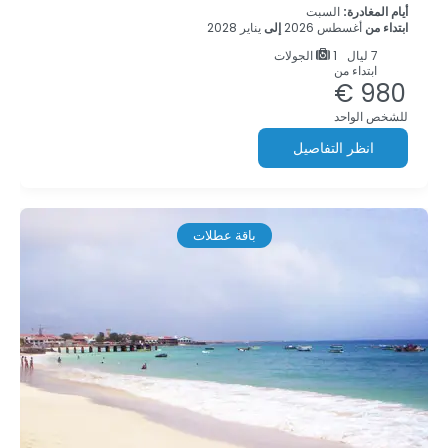
أيام المغادرة:
السبت
ابتداء من
أغسطس 2026
إلى
يناير 2028
7
ليال
1 الجولات
ابتداء من
980 €
للشخص الواحد
انظر التفاصيل
باقة عطلات