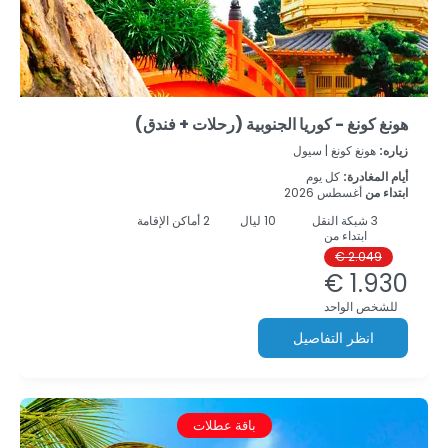
هونغ كونغ - كوريا الجنوبية (رحلات + فندق)
زياره:
هونغ كونغ |
سيول
أيام المغادرة:
كل يوم
ابتداء من
أغسطس 2026
3
شبكة النقل
10
ليال
2 أماكن الإقامة
ابتداء من
2.049 €
1.930 €
للشخص الواحد
انظر التفاصيل
باقة عطلات