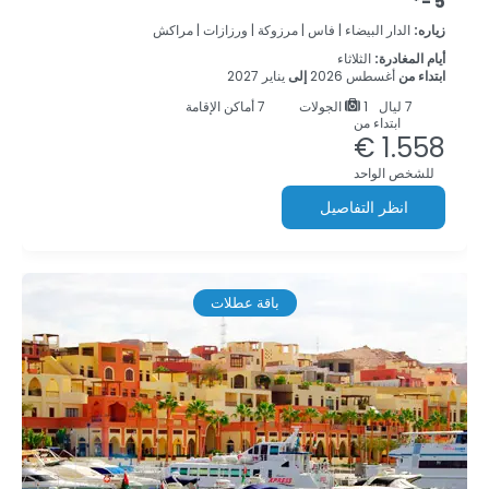
- 5*
زياره:
الدار البيضاء |
فاس |
مرزوكة |
ورزازات |
مراكش
أيام المغادرة:
الثلاثاء
ابتداء من
أغسطس 2026
إلى
يناير 2027
7
ليال
1 الجولات
7 أماكن الإقامة
ابتداء من
1.558 €
للشخص الواحد
انظر التفاصيل
باقة عطلات