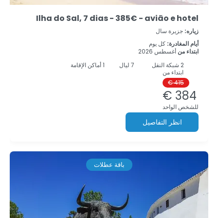
Ilha do Sal, 7 dias - 385€ - avião e hotel
زياره:
جزيرة سال
أيام المغادرة:
كل يوم
ابتداء من
أغسطس 2026
2
شبكة النقل
7
ليال
1 أماكن الإقامة
ابتداء من
415 €
384 €
للشخص الواحد
انظر التفاصيل
باقة عطلات