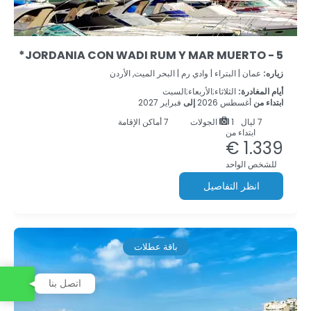
JORDANIA CON WADI RUM Y MAR MUERTO - 5*
زياره:
عمان |
البتراء |
وادي رم |
البحر الميت, الأردن
أيام المغادرة:
الثلاثاء;الأربعاء;السبت
ابتداء من
أغسطس 2026
إلى
فبراير 2027
7
ليال
1 الجولات
7 أماكن الإقامة
ابتداء من
1.339 €
للشخص الواحد
انظر التفاصيل
باقة عطلات
اتصل بنا