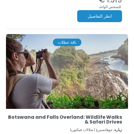
للشخص الواحد
انظر التفاصيل
باقة عطلات
Botswana and Falls Overland: Wildlife Walks
& Safari Drives
زياره:
جوهانسبرغ |
شلالات فيكتوريا