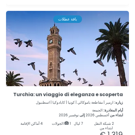
باقة عطلات
Turchia: un viaggio di eleganza e scoperta
زياره:
ازمير |
مقاطعة باموكالي |
كونيا |
كابادوكيا |
اسطنبول
أيام المغادرة:
الجمعة
ابتداء من
أغسطس 2026
إلى
نوفمبر 2026
2
شبكة النقل
7
ليال
1 الجولات
4 أماكن الإقامة
ابتداء من
1.319 €