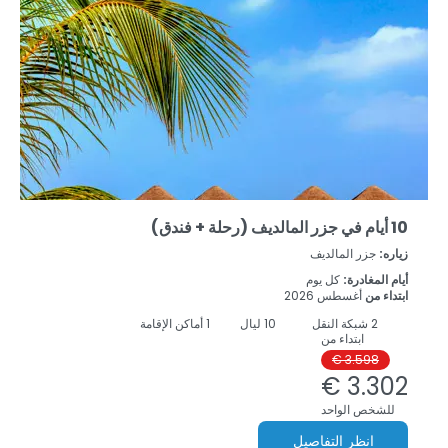
10 أيام في جزر المالديف (رحلة + فندق)
زياره:
جزر المالديف
أيام المغادرة:
كل يوم
ابتداء من
أغسطس 2026
2
شبكة النقل
10
ليال
1 أماكن الإقامة
ابتداء من
3.598 €
3.302 €
للشخص الواحد
انظر التفاصيل