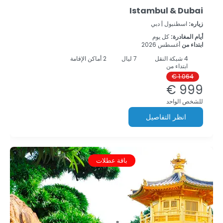
Istambul & Dubai
زياره:
اسطنبول |
دبي
أيام المغادرة:
كل يوم
ابتداء من
أغسطس 2026
4
شبكة النقل
7
ليال
2 أماكن الإقامة
ابتداء من
1.064 €
999 €
للشخص الواحد
انظر التفاصيل
باقة عطلات