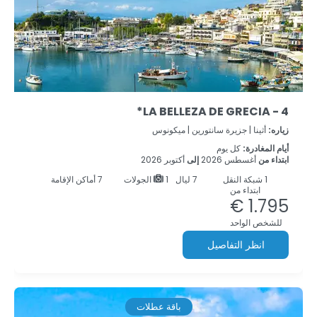
LA BELLEZA DE GRECIA - 4*
زياره:
أثينا |
جزيرة سانتورين |
ميكونوس
أيام المغادرة:
كل يوم
ابتداء من
أغسطس 2026
إلى
أكتوبر 2026
1
شبكة النقل
7
ليال
1 الجولات
7 أماكن الإقامة
ابتداء من
1.795 €
للشخص الواحد
انظر التفاصيل
باقة عطلات