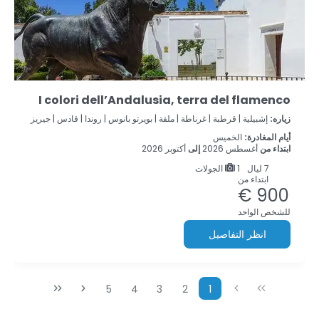
I colori dell’Andalusia, terra del flamenco
زياره:
إشبيلية |
قرطبة |
غرناطة |
ملقة |
بويرتو بانوس |
روندا |
قادس |
جيريز
أيام المغادرة:
الخميس
ابتداء من
أغسطس 2026
إلى
أكتوبر 2026
7
ليال
1 الجولات
ابتداء من
900 €
للشخص الواحد
انظر التفاصيل
5
4
3
2
1