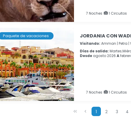
7
Noches
1 Circuitos
JORDANIA CON WADI
Paquete de vacaciones
Visitando:
Amman |
Petra |
Días de salida:
Martes;Mié
Desde
agosto 2026
A
febrer
7
Noches
1 Circuitos
1
2
3
4