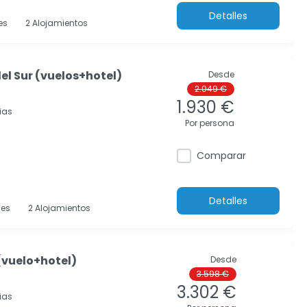
Detalles
es
2 Alojamientos
el Sur (vuelos+hotel)
Desde
2.049 €
l
1.930 €
ias
Por persona
Comparar
Detalles
es
2 Alojamientos
(vuelo+hotel)
Desde
3.598 €
3.302 €
ias