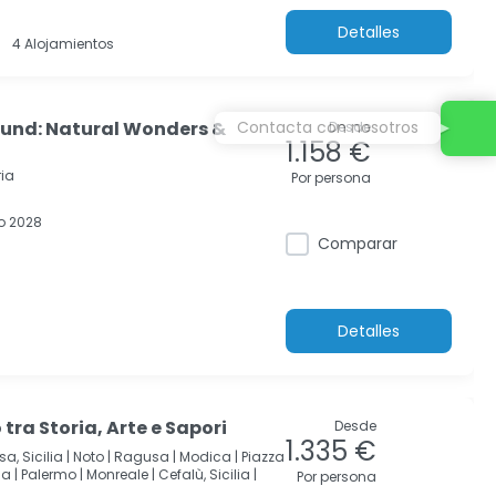
Detalles
4 Alojamientos
ound: Natural Wonders &
Contacta con nosotros
Desde
1.158 €
ria
Por persona
o 2028
Comparar
Detalles
 tra Storia, Arte e Sapori
Desde
1.335 €
a, Sicilia |
Noto |
Ragusa |
Modica |
Piazza
a |
Palermo |
Monreale |
Cefalù, Sicilia |
Por persona