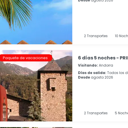
Desde
agosto 2026
2
Transportes
10
Noch
6 días 5 noches - P
Paquete de vacaciones
Visitando:
Andorra
Días de salida:
Todos los d
Desde
agosto 2026
2
Transportes
5
Noch