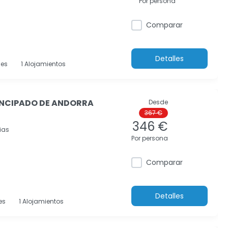
Por persona
Comparar
Detalles
es
1 Alojamientos
RINCIPADO DE ANDORRA
Desde
367 €
346 €
ias
Por persona
Comparar
Detalles
es
1 Alojamientos