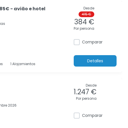
385€ - avião e hotel
Desde
415 €
384 €
ias
Por persona
Comparar
Detalles
es
1 Alojamientos
Desde
1.247 €
Por persona
mbre 2026
Comparar