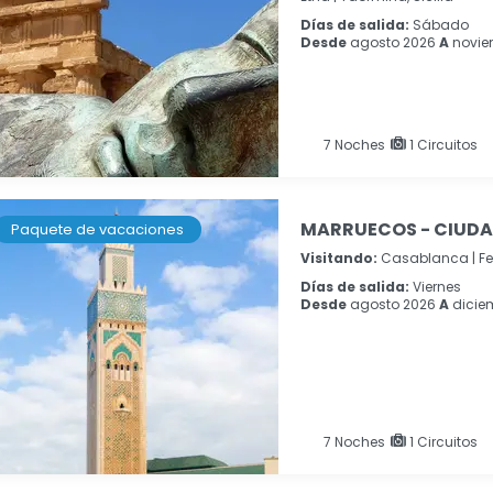
Días de salida:
Sábado
Desde
agosto 2026
A
novie
7
Noches
1 Circuitos
MARRUECOS - CIUDAD
Paquete de vacaciones
Visitando:
Casablanca |
Fe
Días de salida:
Viernes
Desde
agosto 2026
A
dicie
7
Noches
1 Circuitos