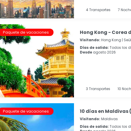
4
Transportes
7
Noch
Hong Kong - Corea d
Paquete de vacaciones
Visitando:
Hong Kong |
Seú
Días de salida:
Todos los d
Desde
agosto 2026
3
Transportes
10
Noch
10 días en Maldivas 
Paquete de vacaciones
Visitando:
Maldivas
Días de salida:
Todos los d