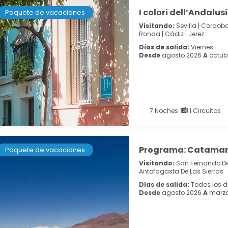
I colori dell’Andalus
Paquete de vacaciones
Visitando:
Sevilla |
Cordoba
Ronda |
Cádiz |
Jerez
Días de salida:
Viernes
Desde
agosto 2026
A
octub
7
Noches
1 Circuitos
Programa: Catamar
Paquete de vacaciones
Visitando:
San Fernando De
Antofagasta De Las Sierras
Días de salida:
Todos los d
Desde
agosto 2026
A
marzo