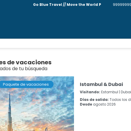
Go Blue Travel // Move the World P
9999999
es de vacaciones
tados de tu búsqueda
Istambul & Dubai
Paquete de vacaciones
Visitando:
Estambul |
Duba
Días de salida:
Todos los d
Desde
agosto 2026