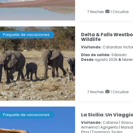
7
Noches
1 Circuitos
Delta & Falls Westb
Paquete de vacaciones
Wildlife
Visitando:
Cataratas Victo
Días de salida:
Sábado
Desde
agosto 2026
A
febrer
7
Noches
1 Circuitos
La Sicilia: Un Viaggio
Paquete de vacaciones
Visitando:
Catania |
Siracus
Armerina |
Agrigento |
Marsal
Etna |
Taormina, Sicilia