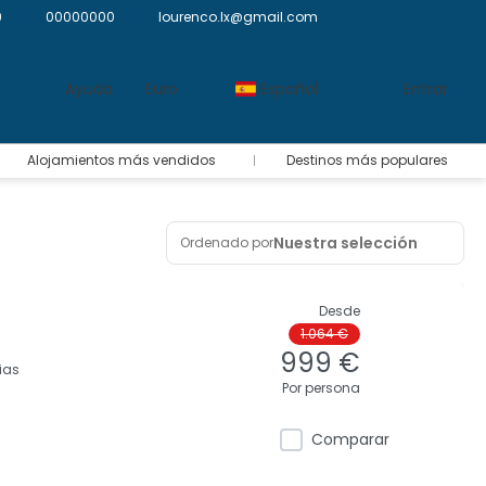
9
00000000
lourenco.lx@gmail.com
Ayuda
Euro
Español
Entrar
Alojamientos más vendidos
Destinos más populares
Nuestra selección
Ordenado por
Desde
1.064 €
i
999 €
ias
Por persona
Comparar