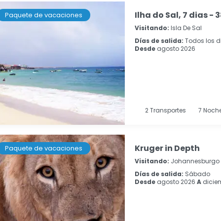
Ilha do Sal, 7 dias - 
Paquete de vacaciones
Visitando:
Isla De Sal
Días de salida:
Todos los d
Desde
agosto 2026
2
Transportes
7
Noch
Kruger in Depth
Paquete de vacaciones
Visitando:
Johannesburgo
Días de salida:
Sábado
Desde
agosto 2026
A
dicie