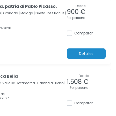
ia, patria di Pablo Picasso.
Desde
900 €
 |
Granada |
Málaga |
Puerto José Banús |
Por persona
re 2026
Comparar
Detalles
ca Bella
Desde
1.508 €
l Valle De Catamarca |
Fiambalá |
Belén |
Por persona
ias
 2027
Comparar