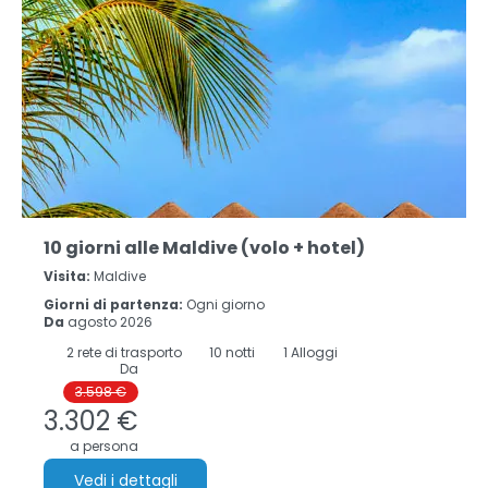
10 giorni alle Maldive (volo + hotel)
Visita:
Maldive
Giorni di partenza:
Ogni giorno
Da
agosto 2026
2
rete di trasporto
10
notti
1 Alloggi
Da
3.598 €
3.302 €
a persona
Vedi i dettagli