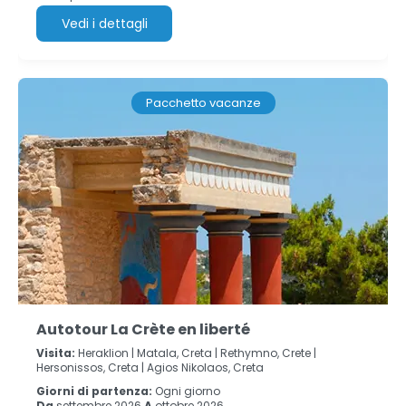
Vedi i dettagli
Pacchetto vacanze
Autotour La Crète en liberté
Visita:
Heraklion |
Matala, Creta |
Rethymno, Crete |
Hersonissos, Creta |
Agios Nikolaos, Creta
Giorni di partenza:
Ogni giorno
Da
settembre 2026
A
ottobre 2026