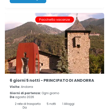
Pacchetto vacanze
6 giorni 5 notti - PRINCIPATO DI ANDORRA
Visita:
Andorra
Giorni di partenza:
Ogni giorno
Da
agosto 2026
2
rete di trasporto
5
notti
1 Alloggi
Da