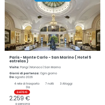
Paris - Monte Carlo - San Marino ( Hotel 5
estrelas )
Visita:
Parigi |
Monaco |
San Marino
Giorni di partenza:
Ogni giorno
Da
agosto 2026
4
rete di trasporto
7
notti
3 Alloggi
Da
2.479 €
2.259 €
a persona