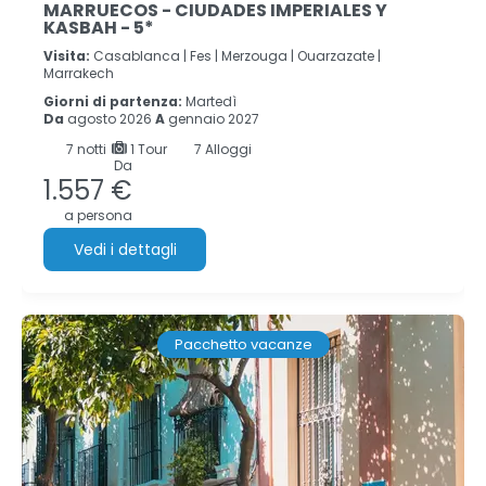
MARRUECOS - CIUDADES IMPERIALES Y
KASBAH - 5*
Visita:
Casablanca |
Fes |
Merzouga |
Ouarzazate |
Marrakech
Giorni di partenza:
Martedì
Da
agosto 2026
A
gennaio 2027
7
notti
1 Tour
7 Alloggi
Da
1.557 €
a persona
Vedi i dettagli
Pacchetto vacanze