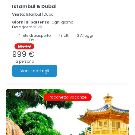
Istambul & Dubai
Visita:
Istanbul |
Dubai
Giorni di partenza:
Ogni giorno
Da
agosto 2026
4
rete di trasporto
7
notti
2 Alloggi
Da
1.064 €
999 €
a persona
Vedi i dettagli
Pacchetto vacanze