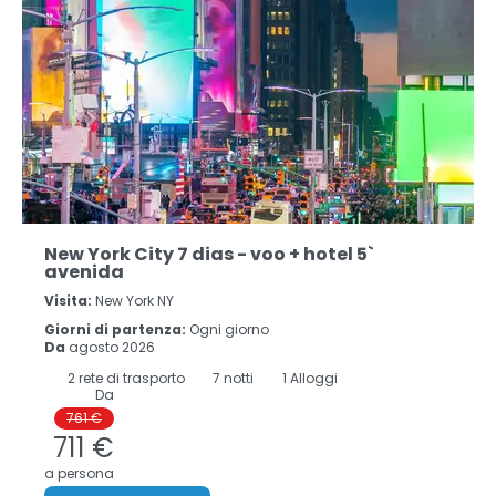
New York City 7 dias - voo + hotel 5`
avenida
Visita:
New York NY
Giorni di partenza:
Ogni giorno
Da
agosto 2026
2
rete di trasporto
7
notti
1 Alloggi
Da
761 €
711 €
a persona