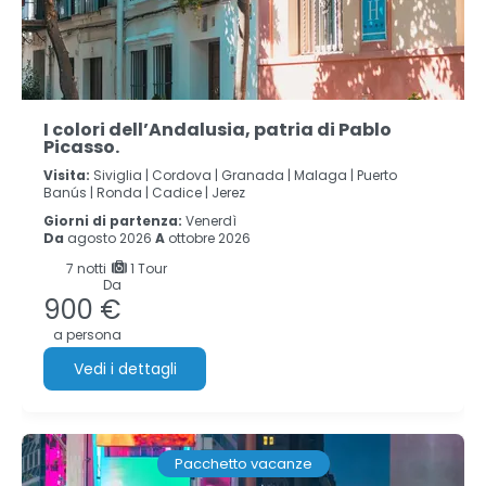
I colori dell’Andalusia, patria di Pablo
Picasso.
Visita:
Siviglia |
Cordova |
Granada |
Malaga |
Puerto
Banús |
Ronda |
Cadice |
Jerez
Giorni di partenza:
Venerdì
Da
agosto 2026
A
ottobre 2026
7
notti
1 Tour
Da
900 €
a persona
Vedi i dettagli
Pacchetto vacanze