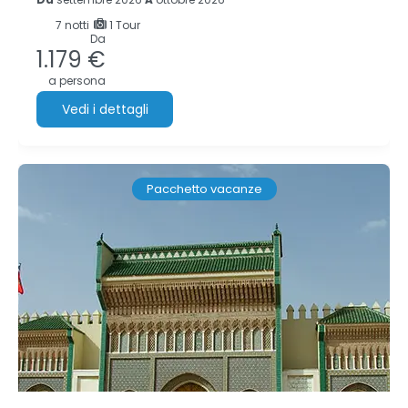
7
notti
1 Tour
Da
1.179 €
a persona
Vedi i dettagli
Pacchetto vacanze