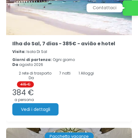
Contattaci
Ilha do Sal, 7 dias - 385€ - avião e hotel
Visita:
Isola Di Sal
Giorni di partenza:
Ogni giorno
Da
agosto 2026
2
rete di trasporto
7
notti
1 Alloggi
Da
415 €
384 €
a persona
Vedi i dettagli
Pacchetto vacanze