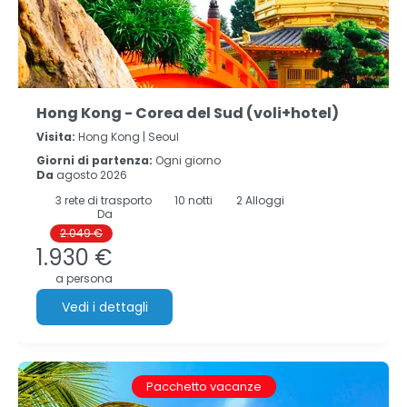
Hong Kong - Corea del Sud (voli+hotel)
Visita:
Hong Kong |
Seoul
Giorni di partenza:
Ogni giorno
Da
agosto 2026
3
rete di trasporto
10
notti
2 Alloggi
Da
2.049 €
1.930 €
a persona
Vedi i dettagli
Pacchetto vacanze