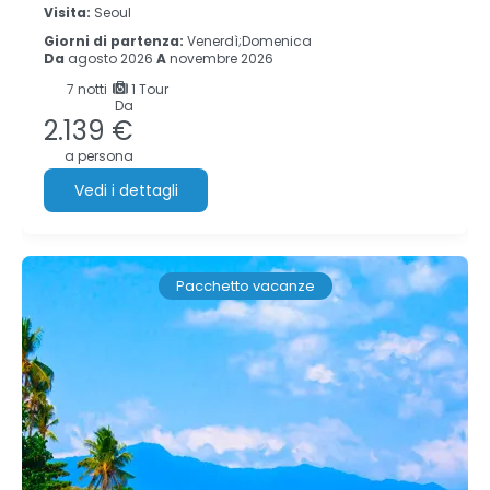
Visita:
Seoul
Giorni di partenza:
Venerdì;Domenica
Da
agosto 2026
A
novembre 2026
7
notti
1 Tour
Da
2.139 €
a persona
Vedi i dettagli
Pacchetto vacanze