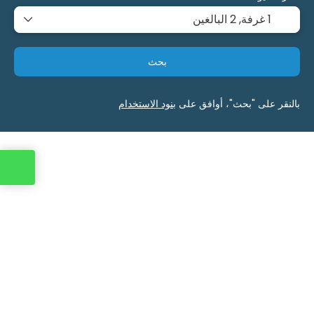
1 غرفة,
2 البالغين
بحث
بالنقر على "بحث"، أوافق على
بنود الاستخدام